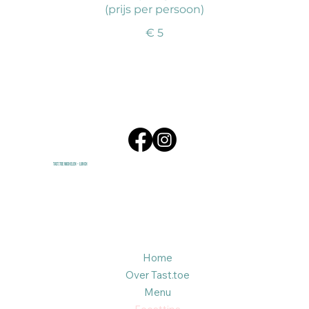
(prijs per persoon)
€ 5
Tast.Toe Wichelen - Lunch
Home
Over Tast.toe
Menu