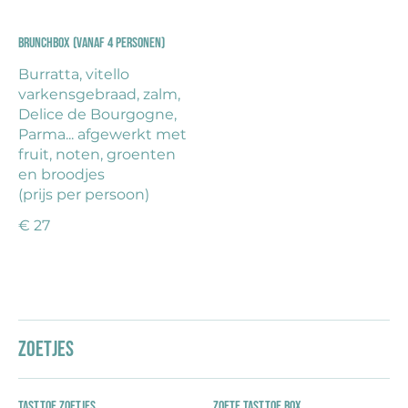
Brunchbox (vanaf 4 personen)
Burratta, vitello
varkensgebraad, zalm,
Delice de Bourgogne,
Parma... afgewerkt met
fruit, noten, groenten
en broodjes
(prijs per persoon)
€ 27
Zoetjes
Tast.toe zoetjes
Zoete Tast.toe BOX