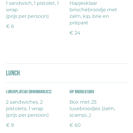
1 sandwich, 1 pistolet, 1
Hapjesklaar
wrap
briochebroodje met
(prijs per persoon)
zalm, kip, brie en
préparé
€ 6
€ 24
Lunch
Lunchplateau (minibroodjes)
VIP broodjesbox
2 sandwiches, 2
Box met 25
pistolets, 1 wrap
luxebroodjes (zalm,
(prijs per persoon)
scampi...)
€ 9
€ 60